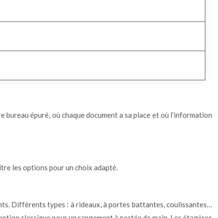
votre bureau épuré, où chaque document a sa place et où l’information
tre les options pour un choix adapté.
ts. Différents types : à rideaux, à portes battantes, coulissantes…
e option classique pour un rangement à portée de main. Les étagères