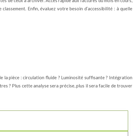
tés de ceux à archiver. Accès rapide aux factures du mois en cours,
classement. Enfin, évaluez votre besoin d’accessibilité : à quelle
la pièce : circulation fluide ? Luminosité suffisante ? Intégration
res ? Plus cette analyse sera précise, plus il sera facile de trouver