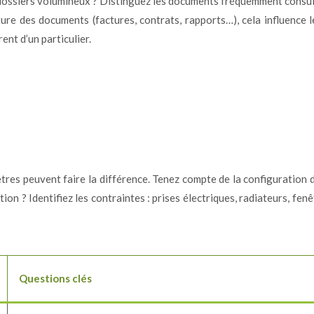
e dossiers volumineux ? Distinguez les documents fréquemment consul
re des documents (factures, contrats, rapports…), cela influence le 
nt d’un particulier.
s peuvent faire la différence. Tenez compte de la configuration de 
n ? Identifiez les contraintes : prises électriques, radiateurs, fenêt
Questions clés